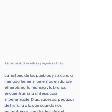
Foto de portada: Susana Pintos y Hugo de los Santos.
La historia de los pueblos y su lucha a 
menudo tienen momentos en donde 
el heroísmo, la tristeza y la bronca 
encuentran una síntesis casi 
impenetrable. Días, sucesos, pedazos 
de historia a la que cuando nos 
enfrentamos cuesta descifrar el 