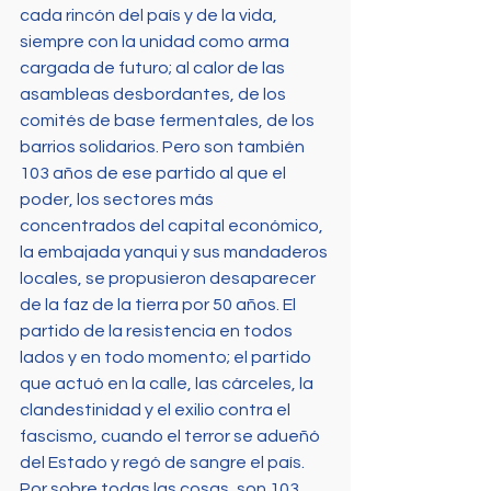
cada rincón del país y de la vida, 
siempre con la unidad como arma 
cargada de futuro; al calor de las 
asambleas desbordantes, de los 
comités de base fermentales, de los 
barrios solidarios. Pero son también 
103 años de ese partido al que el 
poder, los sectores más 
concentrados del capital económico, 
la embajada yanqui y sus mandaderos 
locales, se propusieron desaparecer 
de la faz de la tierra por 50 años. El 
partido de la resistencia en todos 
lados y en todo momento; el partido 
que actuó en la calle, las cárceles, la 
clandestinidad y el exilio contra el 
fascismo, cuando el terror se adueñó 
del Estado y regó de sangre el país. 
Por sobre todas las cosas, son 103 