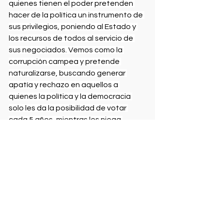
quienes tienen el poder pretenden 
hacer de la política un instrumento de 
sus privilegios, poniendo al Estado y 
los recursos de todos al servicio de 
sus negociados. Vemos como la 
corrupción campea y pretende 
naturalizarse, buscando generar 
apatía y rechazo en aquellos a 
quienes la política y la democracia 
solo les da la posibilidad de votar 
cada 5 años, mientras les niega 
derechos tan básicos como poder 
alimentarse de algo que no sea la 
basura, trabajar sin dejar la vida, vivir 
bajo un techo que no se llueva y sobre 
algo distinto a la tierra. 
En momentos en donde asistimos, a 
veces si la indignación suficiente, a un 