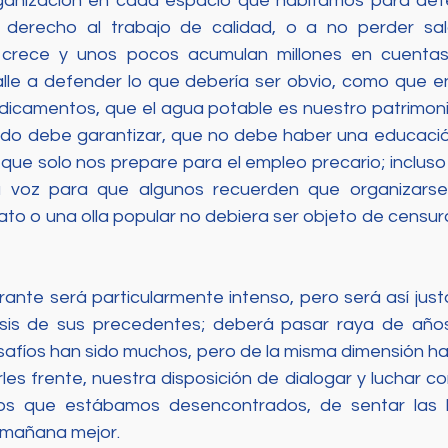
rganización en cada espacio que habitamos para def
derecho al trabajo de calidad, o a no perder sala
 crece y unos pocos acumulan millones en cuentas 
 calle a defender lo que debería ser obvio, como que en
icamentos, que el agua potable es nuestro patrimoni
o debe garantizar, que no debe haber una educación 
 que solo nos prepare para el empleo precario; inclus
la voz para que algunos recuerden que organizarse
icato o una olla popular no debiera ser objeto de censur
trante será particularmente intenso, pero será así jus
sis de sus precedentes; deberá pasar raya de años
esafíos han sido muchos, pero de la misma dimensión ha
es frente, nuestra disposición de dialogar y luchar con 
los que estábamos desencontrados, de sentar las 
 mañana mejor. 