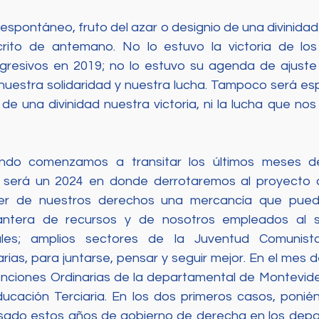
spontáneo, fruto del azar o designio de una divinidad
rito de antemano. No lo estuvo la victoria de los
resivos en 2019; no lo estuvo su agenda de ajuste y
nuestra solidaridad y nuestra lucha. Tampoco será esp
 de una divinidad nuestra victoria, ni la lucha que nos 
ando comenzamos a transitar los últimos meses d
 será un 2024 en donde derrotaremos al proyecto d
er de nuestros derechos una mercancía que pued
antera de recursos y de nosotros empleados al se
les; amplios sectores de la Juventud Comunista
rias, para juntarse, pensar y seguir mejor. En el mes 
enciones Ordinarias de la departamental de Montevide
ucación Terciaria. En los dos primeros casos, ponié
ado estos años de gobierno de derecha en los depa