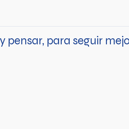
Inicio
Somos
Liberarce
Galería
Afiliación
y pensar, para seguir mej