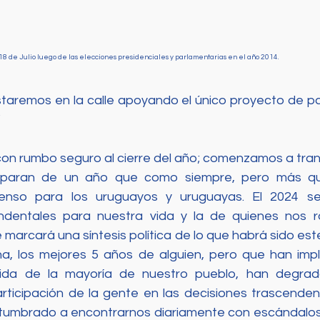
 18 de Julio luego de las elecciones presidenciales y parlamentarias en el año 2014. 
staremos en la calle apoyando el único proyecto de pa
”
 rumbo seguro al cierre del año; comenzamos a transit
paran de un año que como siempre, pero más que
ntenso para los uruguayos y uruguayas. El 2024 s
endentales para nuestra vida y la de quienes nos r
 marcará una síntesis política de lo que habrá sido est
a, los mejores 5 años de alguien, pero que han imp
vida de la mayoría de nuestro pueblo, han degrada
rticipación de la gente en las decisiones trascenden
tumbrado a encontrarnos diariamente con escándalos 