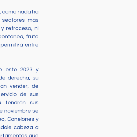
; como nada ha 
 sectores más 
 retroceso, ni 
ontanea, fruto 
permitirá entre 
e este 2023 y 
e derecha, su 
an vender, de 
rvicio de sus 
 tendrán sus 
de noviembre se 
o, Canelones y 
ndole cabeza a 
rtamentos que 