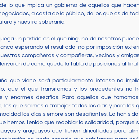
de lo que implica un gobierno de aquellos que hacen
egociados, a costa de lo público, de los que es de tod
turo y nuestra soberanía. 
 juega un partido en el que ninguno de nosotros puede 
nco esperando el resultado; no por imposición extern
 nuestros compañeros y compañeras, vecinos y amigas s
erivarán de cómo quede la tabla de posiciones al final 
año que viene será particularmente intenso no impli
lo, que el que transitamos y los precedentes no ha
es y enormes desafíos. Para aquellos que tomamos p
, los que salimos a trabajar todos los días y para los q
modidad los días siempre son desafiantes. Lo han sido
ue hemos tenido que redoblar la solidaridad, porque s
uayas y uruguayos que tienen dificultades para alim