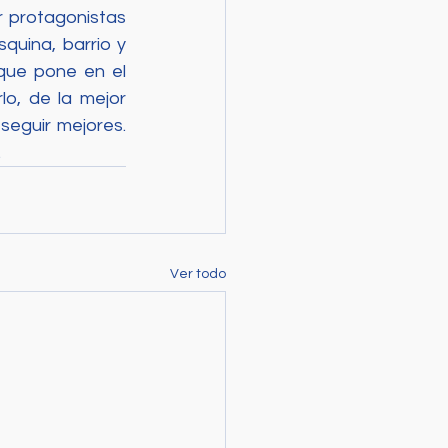
 protagonistas 
uina, barrio y 
ue pone en el 
o, de la mejor 
eguir mejores. 
.
Ver todo