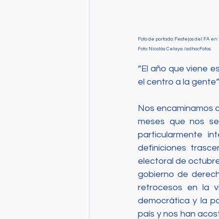
Foto de portada: Festejos del FA en
Foto: Nicolás Celaya /adhocFotos.
“El año que viene e
el centro a la gente
Nos encaminamos con
meses que nos se
particularmente i
definiciones trasc
electoral de octubre
gobierno de derech
retrocesos en la 
democrática y la pa
país y nos han acos