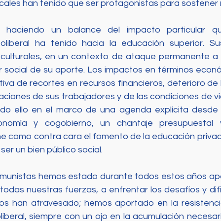
ocales han tenido que ser protagonistas para sostener 
 haciendo un balance del impacto particular qu
liberal ha tenido hacia la educación superior. Su
y culturales, en un contexto de ataque permanente a su
lor social de su aporte. Los impactos en términos econ
iva de recortes en recursos financieros, deterioro de 
aciones de sus trabajadores y de las condiciones de vi
odo ello en el marco de una agenda explícita desde 
nomía y cogobierno, un chantaje presupuestal y
ene como contra cara el fomento de la educación privada
er un bien público social. 
comunistas hemos estado durante todos estos años ap
todas nuestras fuerzas, a enfrentar los desafíos y dif
os han atravesado; hemos aportado en la resistencia
iberal, siempre con un ojo en la acumulación necesar