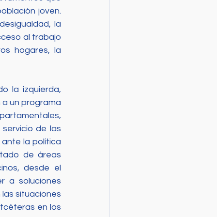
blación joven. 
esigualdad, la 
ceso al trabajo 
os hogares, la 
 la izquierda, 
 a un programa 
partamentales, 
ervicio de las 
nte la política 
stado de áreas 
nos, desde el 
 a soluciones 
las situaciones 
tcéteras en los 