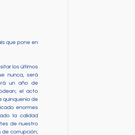
ís que pone en 
ar los últimos 
 nunca, será 
erá un año de 
odean; el acto 
e quinquenio de 
licado enormes 
do la calidad 
tes de nuestro 
de corrupción; 