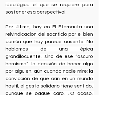
ideológica el que se requiere para 
sostener esa perspectiva!
Por último, hay en El Eternauta una 
reivindicación del sacrificio por el bien 
común que hoy parece ausente. No 
hablamos de una épica 
grandilocuente, sino de ese “oscuro 
heroísmo”: la decisión de hacer algo 
por alguien, aún cuando nadie mire; la 
convicción de que aún en un mundo 
hostil, el gesto solidario tiene sentido, 
aunque se pague caro. ¿O acaso, 
cada una de las grandes gestas 
libertadoras y revoluciones populares 
no han tenido a personas comunes 
que se jugaron el pellejo por sus 
ideas? ¿No son esas historias las que 
nos llenan de orgullo e inspiran? 