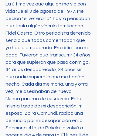
La última vez que alguien me vio con 
vida fue el 3 de agosto de 1977. Me 
decían “el veterano”, hasta pensaban 
que tenía algún vínculo familiar con 
Fidel Castro. Otro periodista detenido 
señala que todos comentaban que 
yo había empeorado. Era difícil con mi 
edad. Tuvieron que transcurrir 34 años 
para que supieran que pasó conmigo, 
34 años desaparecido, 34 años sin 
que nadie supiera lo que me habían 
hecho. Cada día me moría, una y otra 
vez, me asesinaban de nuevo.
Nunca pararon de buscarme. En la 
misma tarde de mi desaparición, mi 
esposa, Zaira Gamundi, radicó una 
denuncia por mi desaparición en la 
Seccional 4ta. de Policía; la volvió a 
hacer el día 4 de agosto. El lunes 8 de 