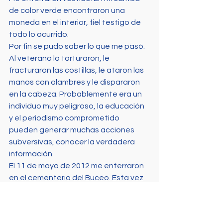
de color verde encontraron una 
moneda en el interior, fiel testigo de 
todo lo ocurrido.
Por fin se pudo saber lo que me pasó. 
Al veterano lo torturaron, le 
fracturaron las costillas, le ataron las 
manos con alambres y le dispararon 
en la cabeza. Probablemente era un 
individuo muy peligroso, la educación 
y el periodismo comprometido 
pueden generar muchas acciones 
subversivas, conocer la verdadera 
información.
El 11 de mayo de 2012 me enterraron 
en el cementerio del Buceo. Esta vez 
enterrado para que mi familia y los 
que me querían pudieran visitarme. 
Saber la verdad. Un acto tan 