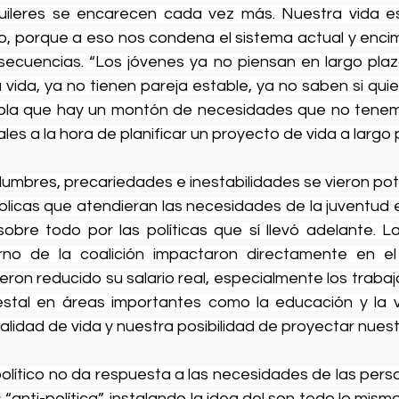
uileres se encarecen cada vez más. Nuestra vida es
 porque a eso nos condena el sistema actual y encim
ecuencias. “Los jóvenes ya no piensan en largo plazo
 vida, ya no tienen pareja estable, ya no saben si quiere
la que hay un montón de necesidades que no tenemos
s a la hora de planificar un proyecto de vida a largo 
dumbres, precariedades e inestabilidades se vieron pot
úblicas que atendieran las necesidades de la juventud 
obre todo por las políticas que sí llevó adelante. Las
rno de la coalición impactaron directamente en el b
eron reducido su salario real, especialmente los trabaj
estal en áreas importantes como la educación y la v
alidad de vida y nuestra posibilidad de proyectar nuest
olítico no da respuesta a las necesidades de las pers
“anti-política”, instalando la idea del son todo lo mism