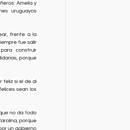
eros: Amelia y 
nes uruguayos 
r, frente a la 
empre fue salir 
ara construir 
idarias, porque 
liz si el de al 
elices sean los 
que no da todo 
rolina, porque 
or un gobierno 