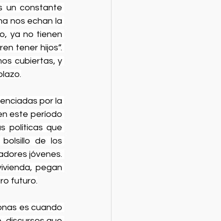
 un constante 
a nos echan la 
, ya no tienen 
n tener hijos”. 
 cubiertas, y 
plazo.
enciadas por la 
en este período 
 políticas que 
olsillo de los 
adores jóvenes. 
ivienda, pegan 
ro futuro.
onas es cuando 
o, discursos que 