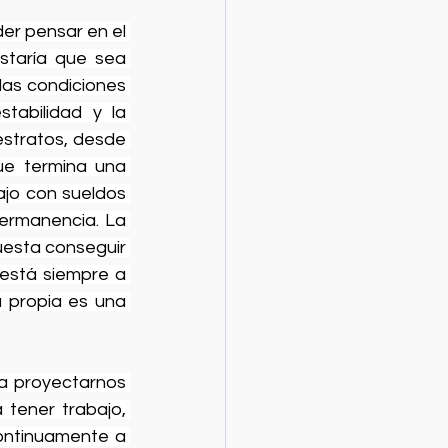
er pensar en el 
taría que sea 
as condiciones 
abilidad y la 
estratos, desde 
ue termina una 
ajo con sueldos 
ermanencia. La 
uesta conseguir 
está siempre a 
 propia es una 
a proyectarnos 
tener trabajo, 
ntinuamente a 