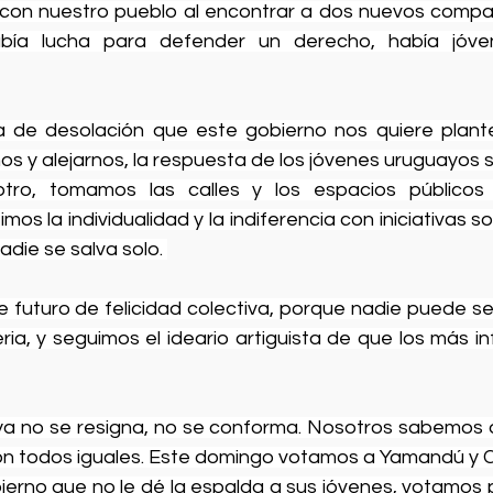
con nuestro pueblo al encontrar a dos nuevos compañ
había lucha para defender un derecho, había jóve
 de desolación que este gobierno nos quiere plantea
s y alejarnos, la respuesta de los jóvenes uruguayos si
tro, tomamos las calles y los espacios públicos p
s la individualidad y la indiferencia con iniciativas sol
die se salva solo. 
futuro de felicidad colectiva, porque nadie puede ser fe
ria, y seguimos el ideario artiguista de que los más inf
ya no se resigna, no se conforma. Nosotros sabemos 
on todos iguales. Este domingo votamos a Yamandú y Ca
erno que no le dé la espalda a sus jóvenes, votamos p