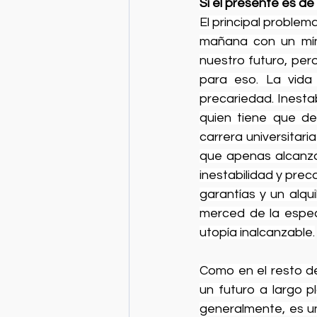
Si el presente es de
El principal proble
mañana con un mín
nuestro futuro, per
para eso. La vida 
precariedad. Inesta
quien tiene que de
carrera universitari
que apenas alcanzan
inestabilidad y prec
garantías y un alqu
merced de la especu
utopía inalcanzable.
Como en el resto de
un futuro a largo p
generalmente, es u