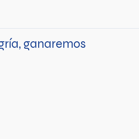
Inicio
Somos
Liberarce
Galería
Afiliación
egría, ganaremos