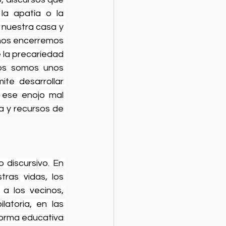
a apatía o la 
n nuestra casa y 
nos encerremos 
 la precariedad 
os somos unos 
te desarrollar 
 ese enojo mal 
a y recursos de 
discursivo. En 
ras vidas, los 
 los vecinos, 
atoria, en las 
forma educativa 