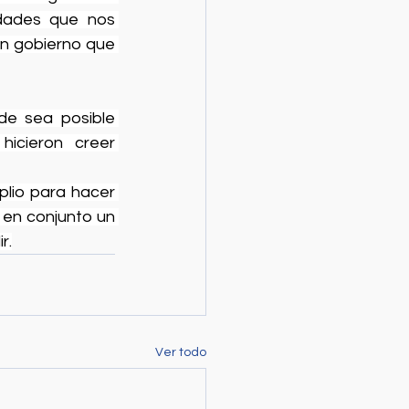
dades que nos 
n gobierno que 
e sea posible 
icieron creer 
lio para hacer 
en conjunto un 
r.
Ver todo