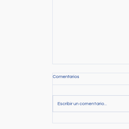
Comentarios
Escribir un comentario...
Debates sobre un
recursoestratégico: el agua