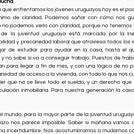
 lucha
ma que enfrentamos los jóvenes uruguayos hoy es el pod
imo de claridad. Podemos soñar con cómo nos gus
o no podemos verlo con claridad, porque no tenemos l
de la juventud uruguaya está marcada por la inest
bilidad y precariedad laboral que atraviesa todos los 
jar de estudiar para ayudar en la casa, hasta el q
a y no sabe si va a conseguir trabajo. Puestos de trab
 para llegar a fin de mes, y con una lógica de no p
ariedad de acceso a la vivienda, con todo lo que nos c
iler que no se lleve todo el sueldo, y un derecho que 
lación inmobiliaria. Para nuestra generación la casa
l mundo, para la mayor parte de la juventud uruguay
lazo nos parece imposible. Saber si mañana vamos a 
na incertidumbre. Nos acostumbramos a mudarnos co