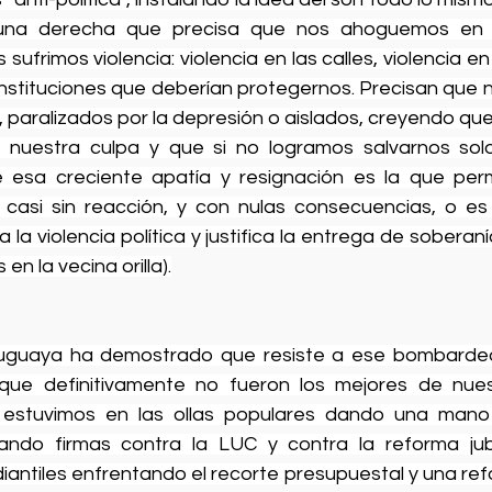
una derecha que precisa que nos ahoguemos en l
sufrimos violencia: violencia en las calles, violencia e
 instituciones que deberían protegernos. Precisan que 
 paralizados por la depresión o aislados, creyendo que
 nuestra culpa y que si no logramos salvarnos sol
 esa creciente apatía y resignación es la que permi
o casi sin reacción, y con nulas consecuencias, o es
 la violencia política y justifica la entrega de soberaní
n la vecina orilla).
ruguaya ha demostrado que resiste a ese bombardeo 
que definitivamente no fueron los mejores de nuest
estuvimos en las ollas populares dando una mano a
ando firmas contra la LUC y contra la reforma jubil
diantiles enfrentando el recorte presupuestal y una re