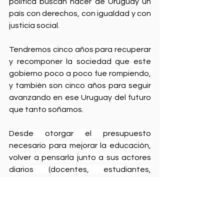
política buscan hacer de Uruguay un 
país con derechos, con igualdad y con 
justicia social. 
Tendremos cinco años para recuperar 
y recomponer la sociedad que este 
gobierno poco a poco fue rompiendo, 
y también son cinco años para seguir 
avanzando en ese Uruguay del futuro 
que tanto soñamos.
Desde otorgar el presupuesto 
necesario para mejorar la educación, 
volver a pensarla junto a sus actores 
diarios (docentes, estudiantes, 
funcionarios), y reconvertirla, no para 
las necesidades del mercado sino las 
del país, volviendo a darle el valor que 
se merecen las materias que 