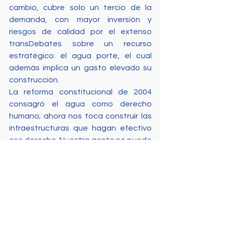
cambio, cubre solo un tercio de la 
demanda, con mayor inversión y 
riesgos de calidad por el extenso 
transDebates sobre un recurso 
estratégico: el agua porte, el cual 
además implica un gasto elevado su 
construcción. 
La reforma constitucional de 2004 
consagró el agua como derecho 
humano; ahora nos toca construir las 
infraestructuras que hagan efectivo 
ese derecho. Nuestra gente no puede 
permitirse otra crisis sin solución de 
fondo. Y sin duda nos cabe la 
autocrítica de que es necesario 
revitalizar los espacios de 
participación y consulta ciudadana, 
donde estos espacios sean 
vinculantes de la política publica a 