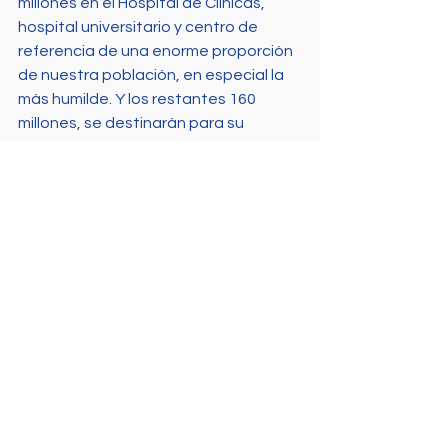
millones en el Hospital de Clínicas, 
hospital universitario y centro de 
referencia de una enorme proporción 
de nuestra población, en especial la 
más humilde. Y los restantes 160 
millones, se destinarán para su 
desarrollo en el interior y la atención al 
aumento de la matrícula a nivel 
nacional. En ese marco, 20 millones 
irán directamente a fortalecer los 
centros regionales existentes y 40 
millones serán la base para el 
comienzo de su instalación en el 
suroeste del país.
El gobierno ha querido, 
conscientemente, boicotear el 
desarrollo de la Universidad, paralizar 
su capacidad de producción y 